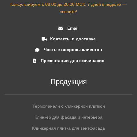
Консультируем с 08:00 до 20:00 МСК, 7 дней в неделю —
звоните!
Email
ТЕРМОПАНЕЛЬ ЭСТКОМ – ППУ
Контакты и доставка
Cerrad
Частые вопросы клиентов
Earth Burgund Gladka
Презентации для скачивания
2
0.62 м
65 мм
ПЛОЩАДЬ:
ТОЛЩИНА:
2 786 ₽/шт.
2 490 ₽/шт.
Продукция
РАССЧИТАТЬ ФАСАД
-11%
Термопанели с клинкерной плиткой
Клинкер для фасада и интерьера
Клинкерная плитка для вентфасада