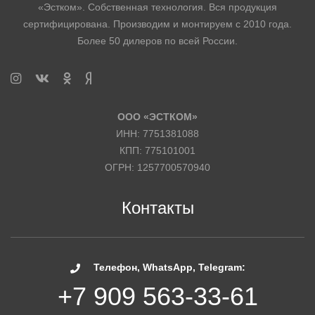
«Эстком». Собственная технология. Вся продукция
сертифицирована. Производим и монтируем с 2010 года.
Более 50 дилеров по всей России.
ТЕРМОПАНЕЛЬ ЭСТКОМ – ППУ
Cerrad
ООО «ЭСТКОМ»
ИНН: 7751381088
Earth Country Wishnia Rustico
КПП: 775101001
ОГРН: 1257700570940
2
0.62 м
65 мм
ПЛОЩАДЬ:
ТОЛЩИНА:
2 786 ₽/шт.
2 490 ₽/шт.
Контакты
РАССЧИТАТЬ ФАСАД
-11%
Телефон, WhatsApp, Telegram:
+7 909 563-33-61