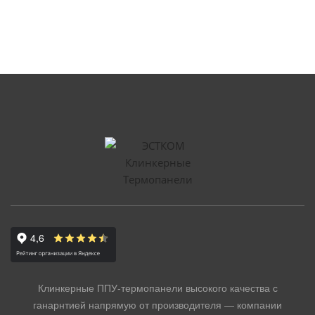
ТЕРМОПАНЕЛЬ ЭСТКОМ – ППУ
Cerrad
Loft Brick Chili
2
0.62 м
65 мм
ПЛОЩАДЬ:
ТОЛЩИНА:
3 296 ₽/шт.
2 900 ₽/шт.
РАССЧИТАТЬ ФАСАД
-11%
Клинкерные ППУ-термопанели высокого качества с
ганарнтией напрямую от производителя — компании