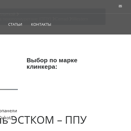
плиткой
а пенополиуретане (ППУ)
Cerrad
Western
СТАТЬИ
КОНТАКТЫ
Выбор по марке
клинкера:
ль ЭСТКОМ – ППУ