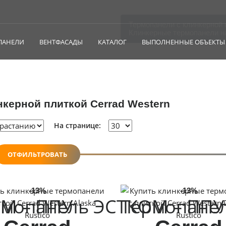
Термопанели с клинкерной 
Клинкерные термопанели н
анели с
ПАНЕЛИ
ВЕНТФАСАДЫ
КАТАЛОГ
ВЫПОЛНЕННЫЕ ОБЪЕКТЫ
нкерной плиткой
Cerrad Western
На странице:
ОТФИЛЬТРОВАТЬ
-13%
-13%
М – ППУ
рмопанель ЭСТКОМ – ППУ
Термопане