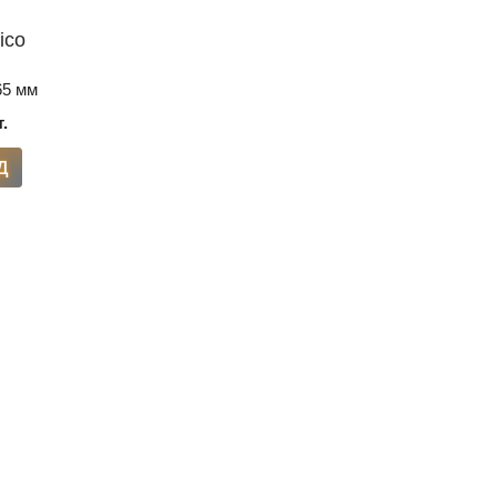
ico
5 мм
т.
Д