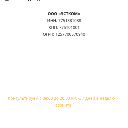
ООО «ЭСТКОМ»
ИНН: 7751381088
КПП: 775101001
ОГРН: 1257700570940
Контакты
Телефон, WhatsApp, Telegram:
+7 909 563-33-61
Консультируем с 08:00 до 20:00 МСК, 7 дней в неделю —
звоните!
Email