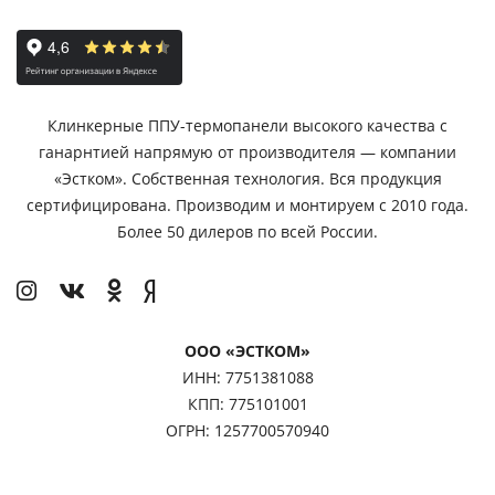
РАССЧИТАТЬ ФАСАД
Клинкерные ППУ-термопанели высокого качества с
-9%
ганарнтией напрямую от производителя — компании
Термопанель ЭСТКОМ – ПП
«Эстком». Собственная технология. Вся продукция
Paradyz
сертифицирована. Производим и монтируем с 2010 года.
Более 50 дилеров по всей России.
Semir Grafit
2
0.46 м
55 мм
ПЛОЩАДЬ:
ТОЛЩИНА:
1 367 ₽/шт.
1 257 ₽/шт.
ООО «ЭСТКОМ»
РАССЧИТАТЬ ФАСАД
ИНН: 7751381088
КПП: 775101001
ОГРН: 1257700570940
Контакты