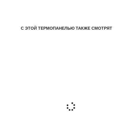
С ЭТОЙ ТЕРМОПАНЕЛЬЮ ТАКЖЕ СМОТРЯТ
-7%
Термопанель ЭСТКОМ – ПП
Paradyz
Viano Grys
2
0.46 м
55 мм
ПЛОЩАДЬ:
ТОЛЩИНА:
1 619 ₽/шт.
1 509 ₽/шт.
РАССЧИТАТЬ ФАСАД
-9%