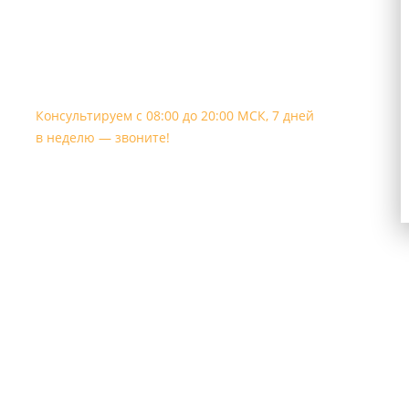
Телефон, WhatsApp, Telegram:
+7 909 563-33-61
Консультируем с 08:00 до 20:00 МСК, 7 дней
в неделю — звоните!
Email
Контакты и доставка
Частые вопросы клиентов
Презентации для скачивания
Продукция